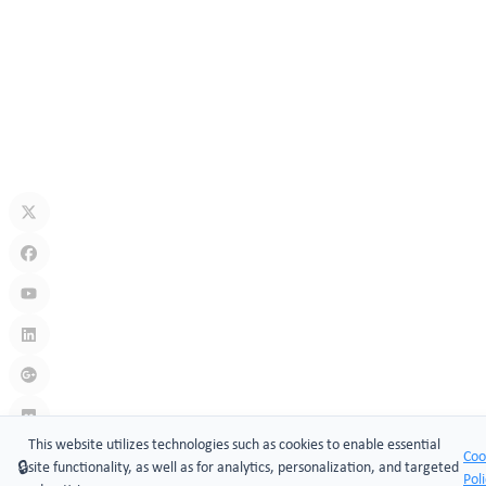
may 25, 2026
Explicación del émbolo de bloqueo: usos, tipos y aplicaciones en la
seguridad moderna
may 18, 2026
Sistemas de cerradura de puerta con código clave: acceso seguro
sin llave para hogares, oficinas e industrias
may 11, 2026
This website utilizes technologies such as cookies to enable essential
Coo
🔒
site functionality, as well as for analytics, personalization, and targeted
Pol