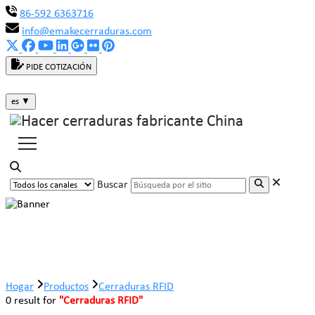
86-592 6363716
info@emakecerraduras.com
PIDE COTIZACIÓN
es
▼
Buscar
Cerraduras RFID
Hogar
Productos
Cerraduras RFID
0 result for
"Cerraduras RFID"