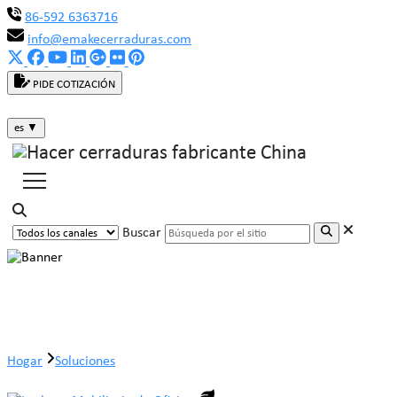
86-592 6363716
info@emakecerraduras.com
PIDE COTIZACIÓN
es
▼
Buscar
Industrias
Hogar
Soluciones