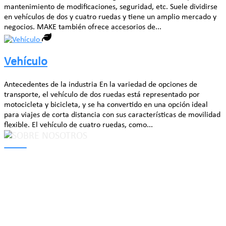
mantenimiento de modificaciones, seguridad, etc. Suele dividirse
en vehículos de dos y cuatro ruedas y tiene un amplio mercado y
negocios. MAKE también ofrece accesorios de...
Vehículo
Antecedentes de la industria En la variedad de opciones de
transporte, el vehículo de dos ruedas está representado por
motocicleta y bicicleta, y se ha convertido en una opción ideal
para viajes de corta distancia con sus características de movilidad
flexible. El vehículo de cuatro ruedas, como...
MAKE Security Technology Co., Ltd. is one of the leading
developers and professional manufacturers of top security and
high quality industrial locks. We provide
cam locks
, vending
machine locks, coin locks, cabinet locks, lock cylinder, heavy duty
pad locks, computer/ laptop locks, hinges and hardware items. For