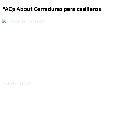
FAQs About Cerraduras para casilleros
MAKE Security Technology Co., Ltd. is one of the leading
developers and professional manufacturers of top security and
high quality industrial locks. We provide
cam locks
, vending
machine locks, coin locks, cabinet locks, lock cylinder, heavy duty
pad locks, computer/ laptop locks, hinges and hardware items. For
high-quality mechanical lock cylinder, we can deal with tubular
key system, laser key system, dimple key system, etc.
USEFUL LINKS
Etiquetas
Glosario
Mapa del sitio