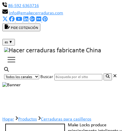
86-592 6363716
info@emakecerraduras.com
PIDE COTIZACIÓN
es
▼
Buscar
Cerraduras para casilleros
Hogar
Productos
Cerraduras para casilleros
Make Locks produce
principalmente inteligente y