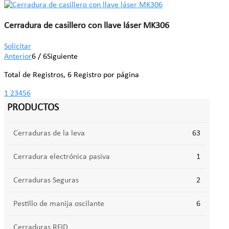
Cerradura de casillero con llave láser MK306
Solicitar
Anterior
6 / 6
Siguiente
Total de Registros, 6 Registro por página
1
2
3
4
5
6
PRODUCTOS
Cerraduras de la leva
63
Cerradura electrónica pasiva
1
Cerraduras Seguras
2
Pestillo de manija oscilante
6
Cerraduras RFID