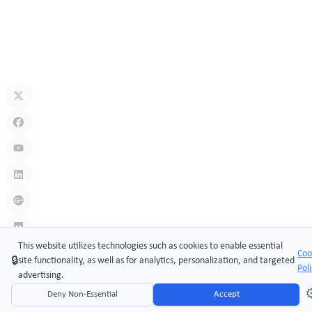
may 18, 2026
Sistemas de cerradura de puerta con código clave: acceso seguro
sin llave para hogares, oficinas e industrias
may 11, 2026
This website utilizes technologies such as cookies to enable essential
Coo
🔒
site functionality, as well as for analytics, personalization, and targeted
Pol
Enlace
:
Cam locks manufacturers
,
Cerraduras de leva
advertising.
Copyright © 2026 Xiamen ​MAKE Security Technology Co., Limited
⚙
Deny Non-Essential
Accept
Website Design & Support: jeawin.com