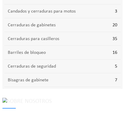
Candados y cerraduras para motos
3
Cerraduras de gabinetes
20
Cerraduras para casilleros
35
Barriles de bloqueo
16
Cerraduras de seguridad
5
Bisagras de gabinete
7
MAKE Security Technology Co., Ltd. is one of the leading
developers and professional manufacturers of top security and
high quality industrial locks. We provide
cam locks
, vending