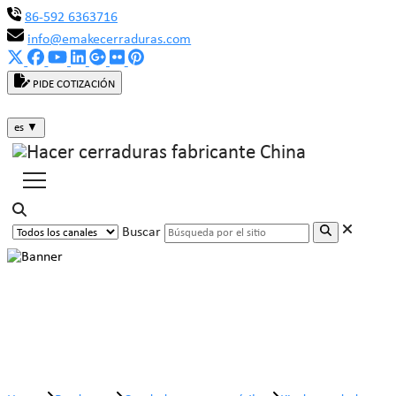
86-592 6363716
info@emakecerraduras.com
PIDE COTIZACIÓN
es
▼
Buscar
Kit de candado para computadora
con llave de latón MK812