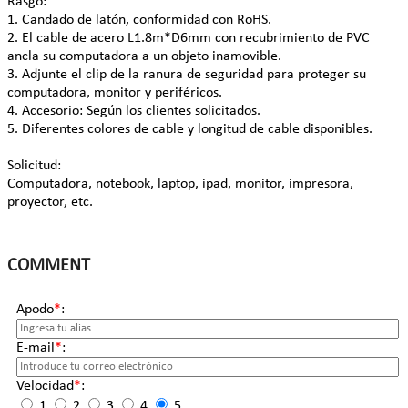
Rasgo:
1. Candado de latón, conformidad con RoHS.
2. El cable de acero L1.8m*D6mm con recubrimiento de PVC
ancla su computadora a un objeto inamovible.
3. Adjunte el clip de la ranura de seguridad para proteger su
computadora, monitor y periféricos.
4. Accesorio: Según los clientes solicitados.
5. Diferentes colores de cable y longitud de cable disponibles.
Solicitud:
Computadora, notebook, laptop, ipad, monitor, impresora,
proyector, etc.
COMMENT
Apodo
*
:
E-mail
*
:
Velocidad
*
:
1
2
3
4
5