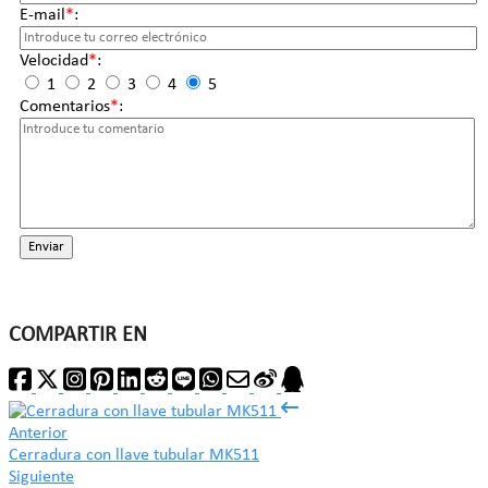
E-mail
*
:
Velocidad
*
:
1
2
3
4
5
Comentarios
*
:
Enviar
COMPARTIR EN
Anterior
Cerradura con llave tubular MK511
Siguiente