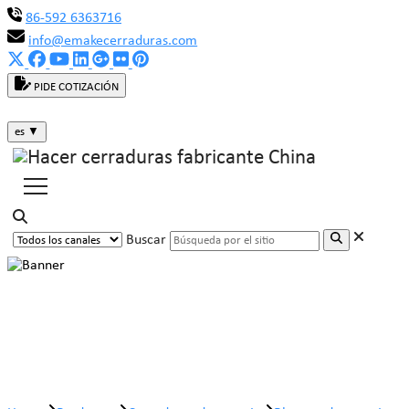
86-592 6363716
info@emakecerraduras.com
PIDE COTIZACIÓN
es
▼
Buscar
Bloqueo de empuje con llave de
disco MK511-02