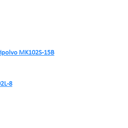
ntipolvo MK102S-15B
02L-8