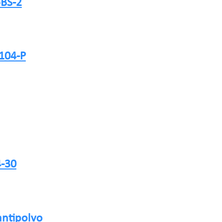
5BS-2
104-P
4-30
antipolvo