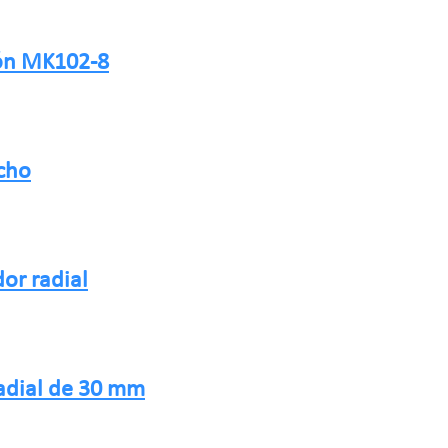
tón MK102-8
cho
or radial
adial de 30 mm