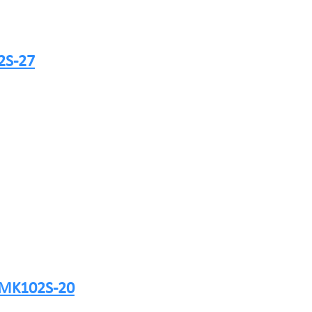
2S-27
e MK102S-20