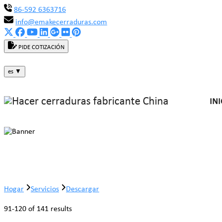
86-592 6363716
info@emakecerraduras.com
PIDE COTIZACIÓN
es
▼
INI
Descargar
Hogar
Servicios
Descargar
91-120 of 141 results