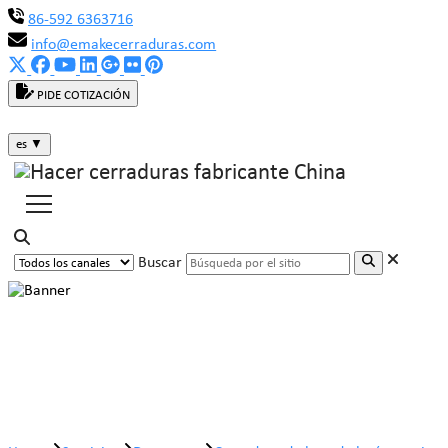
86-592 6363716
info@emakecerraduras.com
PIDE COTIZACIÓN
es
▼
Buscar
Cerradura de leva de latón macizo
MK102L-5