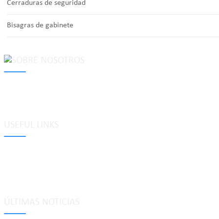
Cerraduras de seguridad
Bisagras de gabinete
MAKE Security Technology Co., Ltd. is one of the leading developers
locks, cabinet locks, lock cylinder, heavy duty pad locks, computer/
system, dimple key system, etc.
USEFUL LINKS
Etiquetas
Glosario
Mapa del sitio
Política de privacidad
ÚLTIMAS NOTICIAS