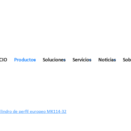
CIO
Productos
Soluciones
Servicios
Noticias
Sob
 perfil europeo MK114-32
ilindro de perfil europeo MK114-32