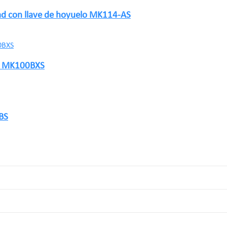
dad con llave de hoyuelo MK114-AS
ño MK100BXS
BS