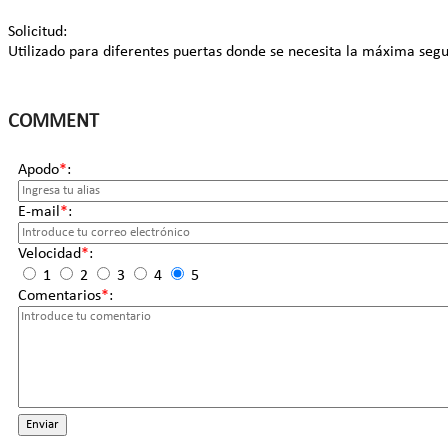
Solicitud:
Utilizado para diferentes puertas donde se necesita la máxima segu
COMMENT
Apodo
*
:
E-mail
*
:
Velocidad
*
:
1
2
3
4
5
Comentarios
*
:
Enviar