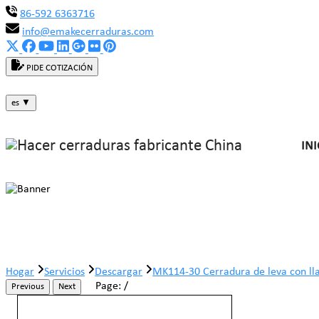
86-592 6363716
info@emakecerraduras.com
PIDE COTIZACIÓN
es
▼
INI
MK114-30 Cerradura de leva con lla
Hogar
Servicios
Descargar
MK114-30 Cerradura de leva con ll
Page:
/
Previous
Next