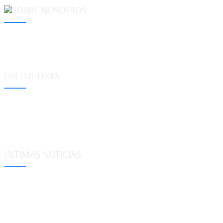
MAKE Security Technology Co., Ltd. is one of the leading developers
locks, cabinet locks, lock cylinder, heavy duty pad locks, computer/
system, dimple key system, etc.
USEFUL LINKS
Etiquetas
Glosario
Mapa del sitio
Política de privacidad
ÚLTIMAS NOTICIAS
Tecnología de bloqueo de casillero de combinación inteligente de 4
may 25, 2026
Explicación del émbolo de bloqueo: usos, tipos y aplicaciones en l