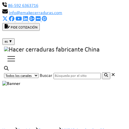
86-592 6363716
info@emakecerraduras.com
PIDE COTIZACIÓN
es
▼
Buscar
MK212 Asa desplegable para
máquinas expendedoras