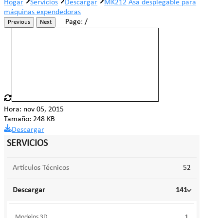
Hogar
Servicios
Descargar
MK212 Asa desplegable para
máquinas expendedoras
Page:
/
Previous
Next
Hora: nov 05, 2015
Tamaño: 248 KB
Descargar
SERVICIOS
Artículos Técnicos
52
Descargar
141
Modelos 3D
1