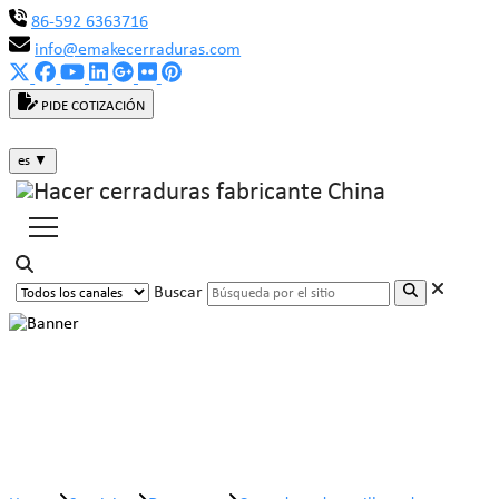
86-592 6363716
info@emakecerraduras.com
PIDE COTIZACIÓN
es
▼
Buscar
Cerradura de casillero de monedas
de plástico MK303