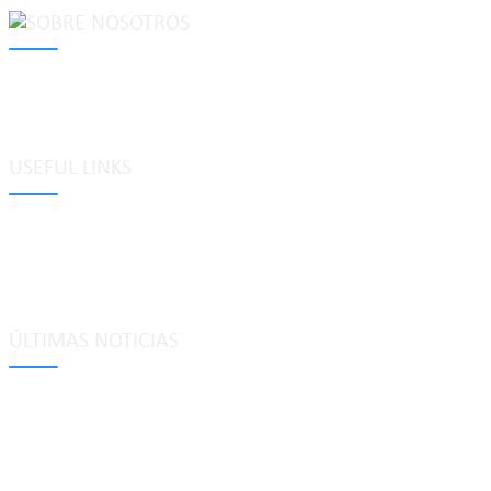
MAKE Security Technology Co., Ltd. is one of the leading developers
locks, cabinet locks, lock cylinder, heavy duty pad locks, computer/
system, dimple key system, etc.
USEFUL LINKS
Etiquetas
Glosario
Mapa del sitio
Política de privacidad
ÚLTIMAS NOTICIAS
Tecnología de bloqueo de casillero de combinación inteligente de 4
may 25, 2026
Explicación del émbolo de bloqueo: usos, tipos y aplicaciones en l