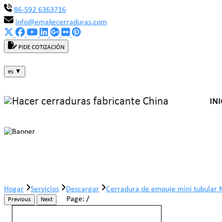
86-592 6363716
info@emakecerraduras.com
PIDE COTIZACIÓN
es
▼
INI
Cerradura de empuje mini tubular
Hogar
Servicios
Descargar
Cerradura de empuje mini tubular
Page:
/
Previous
Next