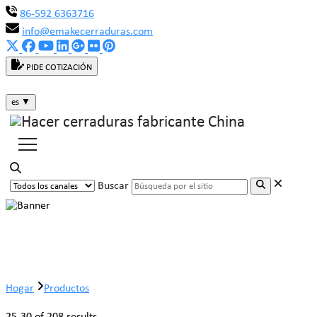
86-592 6363716
info@emakecerraduras.com
PIDE COTIZACIÓN
es
▼
Buscar
Productos
Hogar
Productos
25-30 of 208 results