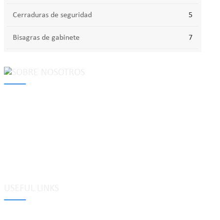
Cerraduras de seguridad
5
Bisagras de gabinete
7
MAKE Security Technology Co., Ltd. is one of the leading
developers and professional manufacturers of top security and
high quality industrial locks. We provide
cam locks
, vending
machine locks, coin locks, cabinet locks, lock cylinder, heavy duty
pad locks, computer/ laptop locks, hinges and hardware items. For
high-quality mechanical lock cylinder, we can deal with tubular
key system, laser key system, dimple key system, etc.
USEFUL LINKS
Etiquetas