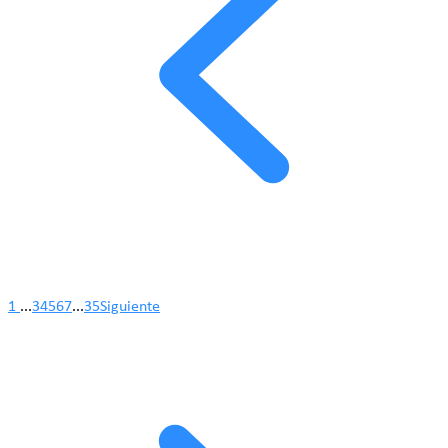
1
...
3
4
5
6
7
...
35
Siguiente