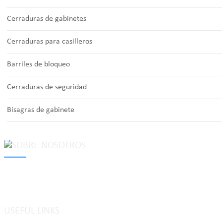
Cerraduras de gabinetes
Cerraduras para casilleros
Barriles de bloqueo
Cerraduras de seguridad
Bisagras de gabinete
MAKE Security Technology Co., Ltd. is one of the leading developers
locks, cabinet locks, lock cylinder, heavy duty pad locks, computer/
system, dimple key system, etc.
USEFUL LINKS