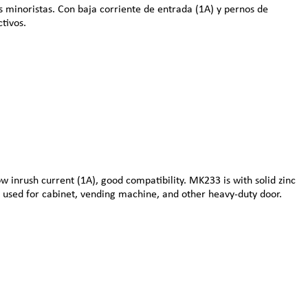
s minoristas. Con baja corriente de entrada (1A) y pernos de
tivos.
nrush current (1A), good compatibility. MK233 is with solid zinc
be used for cabinet, vending machine, and other heavy-duty door.