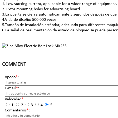
1. Low starting current, applicable for a wider range of equipment.
2. Extra mounting holes for advertising board.
3.La puerta se cierra automáticamente 3 segundos después de que l
4.Vida de diseño: 500,000 veces.
5.Tamaño de instalación estándar, adecuado para diferentes máqui
6.La señal de realimentación de estado de bloqueo se puede persona
COMMENT
Apodo
*
:
E-mail
*
:
Velocidad
*
:
1
2
3
4
5
Comentarios
*
: