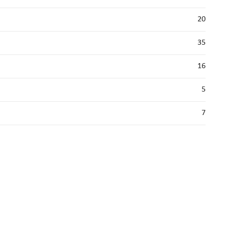
20
35
16
5
7
strial locks. We provide
cam locks
, vending machine locks, coin
lock cylinder, we can deal with tubular key system, laser key