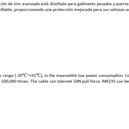
ción de zinc avanzado está diseñado para gabinetes pesados ​​y puerta
fiable, proporcionando una protección mejorada para sus valiosos ac
e range (-20℃~+55℃), in the meanwhile low power consumption. Low i
p to 500,000 times. The cable can tolerate 50N pull force. MK233 can 