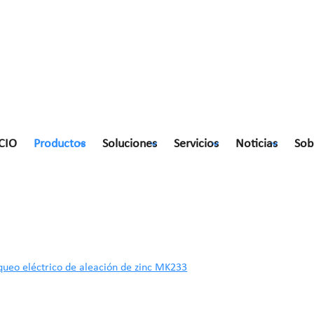
CIO
Productos
Soluciones
Servicios
Noticias
Sob
inc MK233
queo eléctrico de aleación de zinc MK233