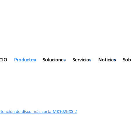
CIO
Productos
Soluciones
Servicios
Noticias
Sob
disco más corta MK102BXS-2
etención de disco más corta MK102BXS-2