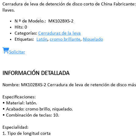
Cerradura de leva de detención de disco corto de China Fabricante: 
llaves.
N º de Modelo.:
MK102BXS-2
Hits:
0
Categorías:
Cerraduras de la leva
Etiquetas:
Latón
,
cromo brillante
,
Niquelado
Solicitar
INFORMACIÓN DETALLADA
Nombre: MK102BXS-2 Cerradura de leva de retención de disco más
Especificaciones:
• Material: latón.
• Acabado: cromo brillo, niquelado.
• Combinación de teclas: 10.
Especialidad:
1. Tipo de longitud corta