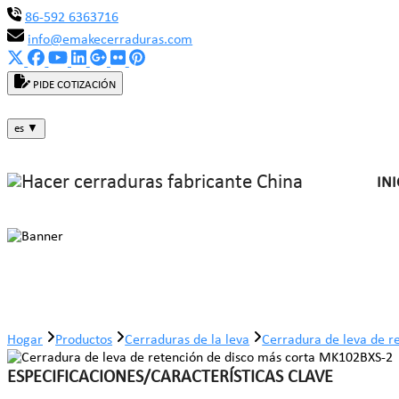
86-592 6363716
info@emakecerraduras.com
PIDE COTIZACIÓN
es
▼
INI
Cerradura de leva de retención de 
Hogar
Productos
Cerraduras de la leva
Cerradura de leva de r
ESPECIFICACIONES/CARACTERÍSTICAS CLAVE