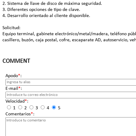
2. Sistema de llave de disco de máxima seguridad.
3. Diferentes opciones de tipo de clave.
4. Desarrollo orientado al cliente disponible.
Solicitud:
Equipo terminal, gabinete electrónico/metal/madera, teléfono públi
casillero, buzón, caja postal, cofre, escaparate AD, autoservicio, ve
COMMENT
Apodo
*
:
E-mail
*
:
Velocidad
*
:
1
2
3
4
5
Comentarios
*
: