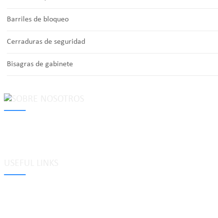
Barriles de bloqueo
Cerraduras de seguridad
Bisagras de gabinete
MAKE Security Technology Co., Ltd. is one of the leading developers
locks, cabinet locks, lock cylinder, heavy duty pad locks, computer/
system, dimple key system, etc.
USEFUL LINKS
Etiquetas
Glosario
Mapa del sitio