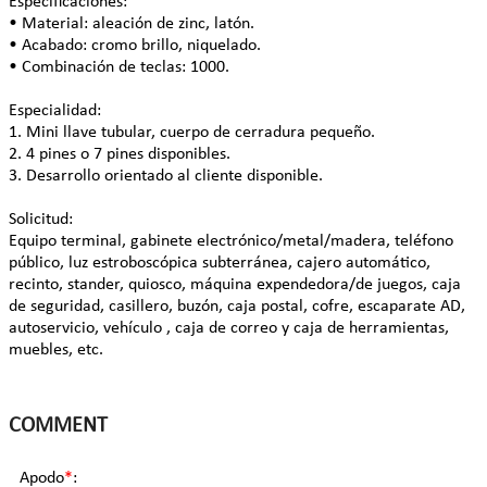
Especificaciones:
• Material: aleación de zinc, latón.
• Acabado: cromo brillo, niquelado.
• Combinación de teclas: 1000.
Especialidad:
1. Mini llave tubular, cuerpo de cerradura pequeño.
2. 4 pines o 7 pines disponibles.
3. Desarrollo orientado al cliente disponible.
Solicitud:
Equipo terminal, gabinete electrónico/metal/madera, teléfono
público, luz estroboscópica subterránea, cajero automático,
recinto, stander, quiosco, máquina expendedora/de juegos, caja
de seguridad, casillero, buzón, caja postal, cofre, escaparate AD,
autoservicio, vehículo , caja de correo y caja de herramientas,
muebles, etc.
COMMENT
Apodo
*
: