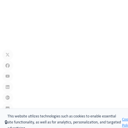
Explicación del émbolo de bloqueo: usos, tipos y aplicaciones en la
seguridad moderna
may 18, 2026
Sistemas de cerradura de puerta con código clave: acceso seguro
sin llave para hogares, oficinas e industrias
may 11, 2026
This website utilizes technologies such as cookies to enable essential
Coo
🔒
site functionality, as well as for analytics, personalization, and targeted
Pol