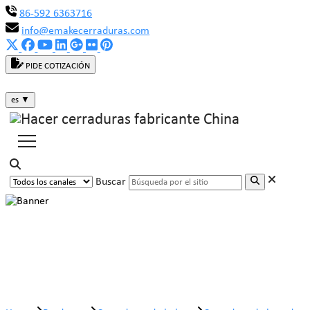
86-592 6363716
info@emakecerraduras.com
PIDE COTIZACIÓN
es
▼
Buscar
Cerradura de leva de caja pequeña
MK101BM