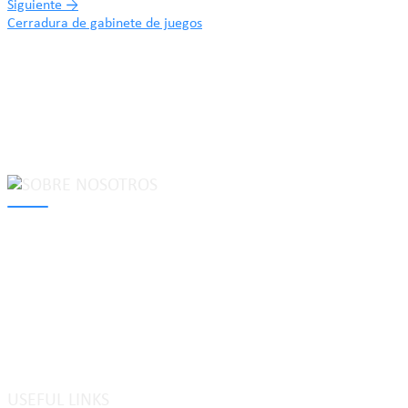
Siguiente
→
Cerradura de gabinete de juegos
MAKE Security Technology Co., Ltd. is one of the leading
developers and professional manufacturers of top security and
high quality industrial locks. We provide
cam locks
, vending
machine locks, coin locks, cabinet locks, lock cylinder, heavy duty
pad locks, computer/ laptop locks, hinges and hardware items. For
high-quality mechanical lock cylinder, we can deal with tubular
key system, laser key system, dimple key system, etc.
USEFUL LINKS