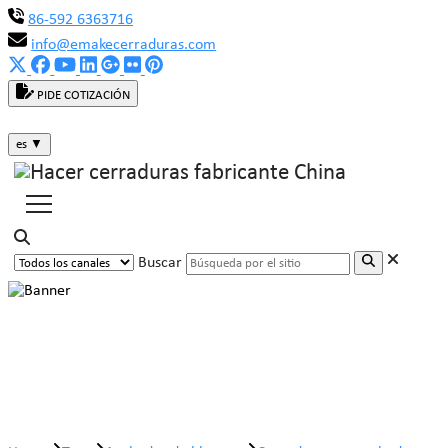
86-592 6363716
info@emakecerraduras.com
PIDE COTIZACIÓN
es
▼
Buscar
Cerradura con acabado cromado
brillante.