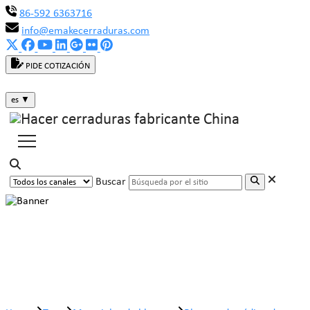
86-592 6363716
info@emakecerraduras.com
PIDE COTIZACIÓN
es
▼
Buscar
Bloqueo de código de llave de
plástico