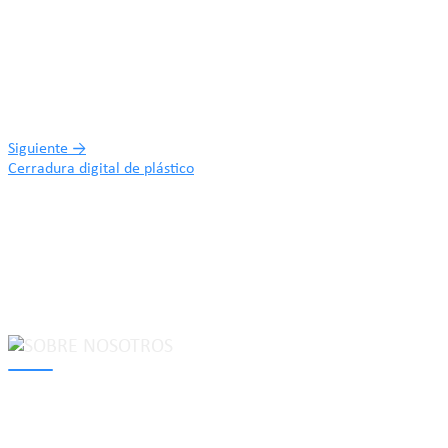
Siguiente
→
Cerradura digital de plástico
MAKE Security Technology Co., Ltd. is one of the leading
developers and professional manufacturers of top security and