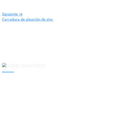
Siguiente
→
Cerradura de aleación de zinc
MAKE Security Technology Co., Ltd. is one of the leading
developers and professional manufacturers of top security and
high quality industrial locks. We provide
cam locks
, vending
machine locks, coin locks, cabinet locks, lock cylinder, heavy duty
pad locks, computer/ laptop locks, hinges and hardware items. For
high-quality mechanical lock cylinder, we can deal with tubular