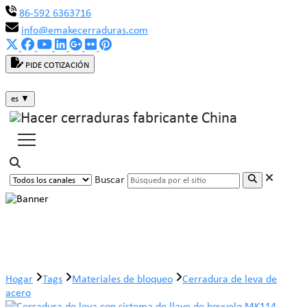
86-592 6363716
info@emakecerraduras.com
PIDE COTIZACIÓN
es
▼
Buscar
Cerradura de leva de acero
Hogar
Tags
Materiales de bloqueo
Cerradura de leva de
acero