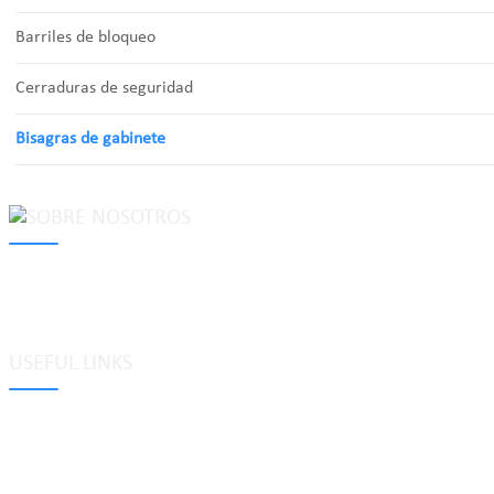
Barriles de bloqueo
Cerraduras de seguridad
Bisagras de gabinete
MAKE Security Technology Co., Ltd. is one of the leading developers
locks, cabinet locks, lock cylinder, heavy duty pad locks, computer/
system, dimple key system, etc.
USEFUL LINKS
Etiquetas
Glosario
Mapa del sitio