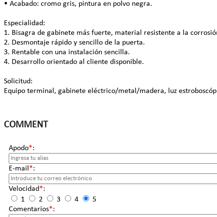
• Acabado: cromo gris, pintura en polvo negra.
Especialidad:
1. Bisagra de gabinete más fuerte, material resistente a la corrosió
2. Desmontaje rápido y sencillo de la puerta.
3. Rentable con una instalación sencilla.
4. Desarrollo orientado al cliente disponible.
Solicitud:
Equipo terminal, gabinete eléctrico/metal/madera, luz estroboscópic
COMMENT
Apodo
*
:
E-mail
*
:
Velocidad
*
:
1
2
3
4
5
Comentarios
*
: