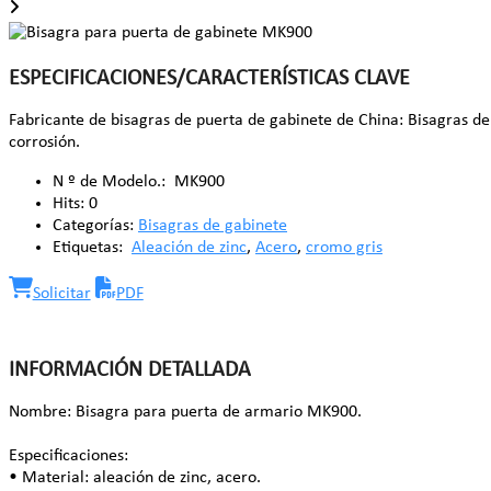
ESPECIFICACIONES/CARACTERÍSTICAS CLAVE
Fabricante de bisagras de puerta de gabinete de China: Bisagras de 
corrosión.
N º de Modelo.:
MK900
Hits:
0
Categorías:
Bisagras de gabinete
Etiquetas:
Aleación de zinc
,
Acero
,
cromo gris
Solicitar
PDF
INFORMACIÓN DETALLADA
Nombre: Bisagra para puerta de armario MK900.
Especificaciones:
• Material: aleación de zinc, acero.