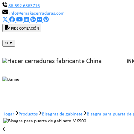
86-592 6363716
info@emakecerraduras.com
PIDE COTIZACIÓN
es
▼
INI
Bisagra para puerta de gabinete M
Hogar
Productos
Bisagras de gabinete
Bisagra para puerta de