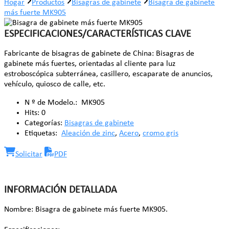
Hogar
Productos
Bisagras de gabinete
Bisagra de gabinete
más fuerte MK905
ESPECIFICACIONES/CARACTERÍSTICAS CLAVE
Fabricante de bisagras de gabinete de China: Bisagras de
gabinete más fuertes, orientadas al cliente para luz
estroboscópica subterránea, casillero, escaparate de anuncios,
vehículo, quiosco de calle, etc.
N º de Modelo.:
MK905
Hits:
0
Categorías:
Bisagras de gabinete
Etiquetas:
Aleación de zinc
,
Acero
,
cromo gris
Solicitar
PDF
INFORMACIÓN DETALLADA
Nombre: Bisagra de gabinete más fuerte MK905.