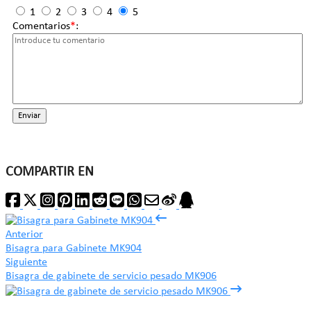
1
2
3
4
5
Comentarios
*
:
Enviar
COMPARTIR EN
Anterior
Bisagra para Gabinete MK904
Siguiente
Bisagra de gabinete de servicio pesado MK906