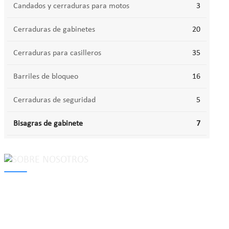
Candados y cerraduras para motos
3
Cerraduras de gabinetes
20
Cerraduras para casilleros
35
Barriles de bloqueo
16
Cerraduras de seguridad
5
Bisagras de gabinete
7
MAKE Security Technology Co., Ltd. is one of the leading
developers and professional manufacturers of top security and
high quality industrial locks. We provide
cam locks
, vending
machine locks, coin locks, cabinet locks, lock cylinder, heavy duty