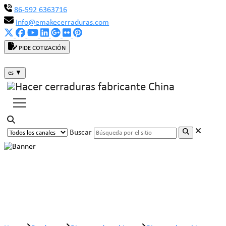
86-592 6363716
info@emakecerraduras.com
PIDE COTIZACIÓN
es
▼
Buscar
Bisagra de gabinete más fuerte
MK905