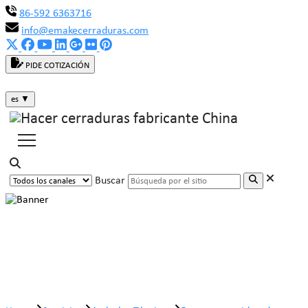
86-592 6363716
info@emakecerraduras.com
PIDE COTIZACIÓN
es
▼
Buscar
Factores considerados antes de
comprar candados