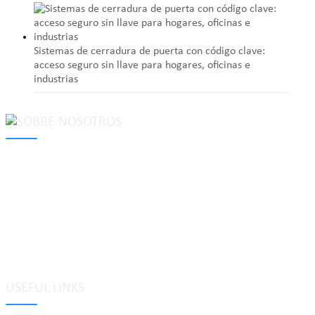
Sistemas de cerradura de puerta con código clave:
acceso seguro sin llave para hogares, oficinas e
industrias
MAKE Security Technology Co., Ltd. is one of the leading
developers and professional manufacturers of top security and
high quality industrial locks. We provide
cam locks
, vending
machine locks, coin locks, cabinet locks, lock cylinder, heavy duty
pad locks, computer/ laptop locks, hinges and hardware items. For
high-quality mechanical lock cylinder, we can deal with tubular
key system, laser key system, dimple key system, etc.
USEFUL LINKS