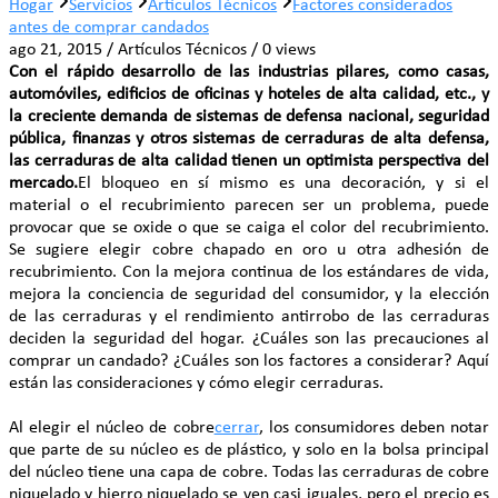
Hogar
Servicios
Artículos Técnicos
Factores considerados
antes de comprar candados
ago 21, 2015 / Artículos Técnicos / 0 views
Con el rápido desarrollo de las industrias pilares, como casas,
automóviles, edificios de oficinas y hoteles de alta calidad, etc., y
la creciente demanda de sistemas de defensa nacional, seguridad
pública, finanzas y otros sistemas de cerraduras de alta defensa,
las cerraduras de alta calidad tienen un optimista perspectiva del
mercado.
El bloqueo en sí mismo es una decoración, y si el
material o el recubrimiento parecen ser un problema, puede
provocar que se oxide o que se caiga el color del recubrimiento.
Se sugiere elegir cobre chapado en oro u otra adhesión de
recubrimiento. Con la mejora continua de los estándares de vida,
mejora la conciencia de seguridad del consumidor, y la elección
de las cerraduras y el rendimiento antirrobo de las cerraduras
deciden la seguridad del hogar. ¿Cuáles son las precauciones al
comprar un candado? ¿Cuáles son los factores a considerar? Aquí
están las consideraciones y cómo elegir cerraduras.
Al elegir el núcleo de cobre
cerrar
, los consumidores deben notar
que parte de su núcleo es de plástico, y solo en la bolsa principal
del núcleo tiene una capa de cobre. Todas las cerraduras de cobre
niquelado y hierro niquelado se ven casi iguales, pero el precio es