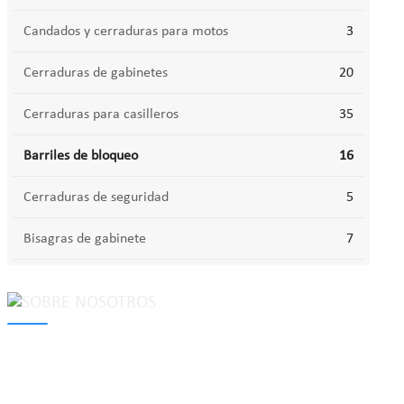
Candados y cerraduras para motos
3
Cerraduras de gabinetes
20
Cerraduras para casilleros
35
Barriles de bloqueo
16
Cerraduras de seguridad
5
Bisagras de gabinete
7
MAKE Security Technology Co., Ltd. is one of the leading
developers and professional manufacturers of top security and
high quality industrial locks. We provide
cam locks
, vending