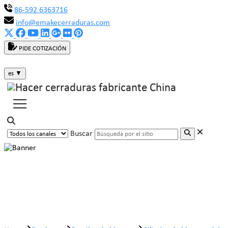
86-592 6363716
info@emakecerraduras.com
PIDE COTIZACIÓN
es
▼
Buscar
Cilindro de bloqueo del obturador
de polvo MK104-06