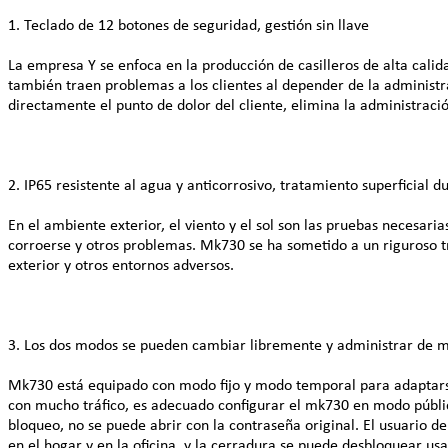
1. Teclado de 12 botones de seguridad, gestión sin llave
La empresa Y se enfoca en la producción de casilleros de alta calida
también traen problemas a los clientes al depender de la administ
directamente el punto de dolor del cliente, elimina la administraci
2. IP65 resistente al agua y anticorrosivo, tratamiento superficial d
En el ambiente exterior, el viento y el sol son las pruebas necesaria
corroerse y otros problemas. Mk730 se ha sometido a un riguroso tr
exterior y otros entornos adversos.
3. Los dos modos se pueden cambiar libremente y administrar de m
Mk730 está equipado con modo fijo y modo temporal para adaptarse a 
con mucho tráfico, es adecuado configurar el mk730 en modo públi
bloqueo, no se puede abrir con la contraseña original. El usuario d
en el hogar y en la oficina, y la cerradura se puede desbloquear usa