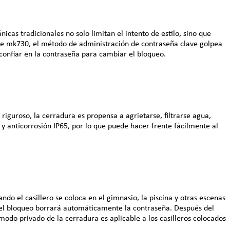
icas tradicionales no solo limitan el intento de estilo, sino que
nte mk730, el método de administración de contraseña clave golpea
 confiar en la contraseña para cambiar el bloqueo.
 riguroso, la cerradura es propensa a agrietarse, filtrarse agua,
 anticorrosión IP65, por lo que puede hacer frente fácilmente al
do el casillero se coloca en el gimnasio, la piscina y otras escenas
 el bloqueo borrará automáticamente la contraseña. Después del
modo privado de la cerradura es aplicable a los casilleros colocados