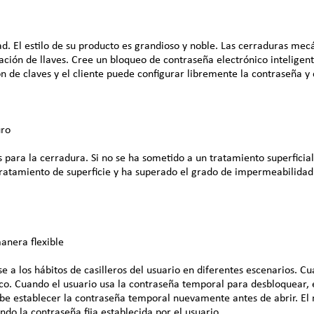
d. El estilo de su producto es grandioso y noble. Las cerraduras mecán
ración de llaves. Cree un bloqueo de contraseña electrónico intelige
ón de claves y el cliente puede configurar libremente la contraseña y
uro
s para la cerradura. Si no se ha sometido a un tratamiento superficial
atamiento de superficie y ha superado el grado de impermeabilidad y
anera flexible
los hábitos de casilleros del usuario en diferentes escenarios. Cuan
co. Cuando el usuario usa la contraseña temporal para desbloquear,
ebe establecer la contraseña temporal nuevamente antes de abrir. El 
ndo la contraseña fija establecida por el usuario.