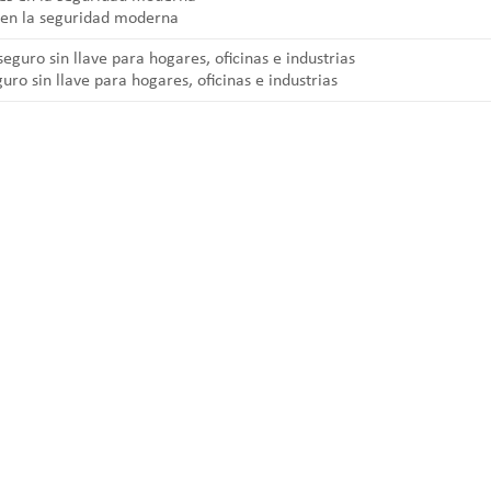
s en la seguridad moderna
ro sin llave para hogares, oficinas e industrias
 and professional manufacturers of top security and high quality indu
 laptop locks, hinges and hardware items. For high-quality mechanical 