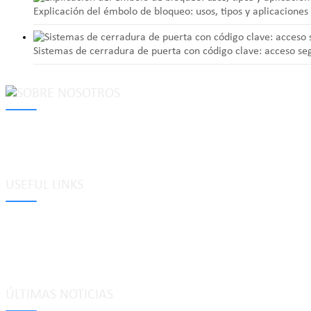
Explicación del émbolo de bloqueo: usos, tipos y aplicacione
Sistemas de cerradura de puerta con código clave: acceso segu
MAKE Security Technology Co., Ltd. is one of the leading developers
locks, cabinet locks, lock cylinder, heavy duty pad locks, computer/
system, dimple key system, etc.
USEFUL LINKS
Etiquetas
Glosario
Mapa del sitio
Política de privacidad
ÚLTIMAS NOTICIAS