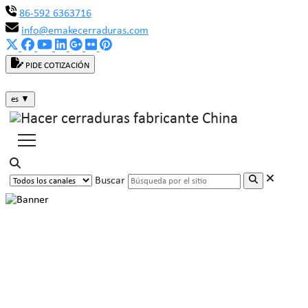
86-592 6363716
info@emakecerraduras.com
PIDE COTIZACIÓN
es
▼
Buscar
Buena suerte con la fecha de inicio
| ¡Sigue tu corazón y empieza de
nuevo!