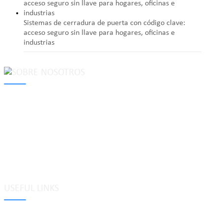
Sistemas de cerradura de puerta con código clave:
acceso seguro sin llave para hogares, oficinas e
industrias
MAKE Security Technology Co., Ltd. is one of the leading
developers and professional manufacturers of top security and
high quality industrial locks. We provide
cam locks
, vending
machine locks, coin locks, cabinet locks, lock cylinder, heavy duty
pad locks, computer/ laptop locks, hinges and hardware items. For
high-quality mechanical lock cylinder, we can deal with tubular
key system, laser key system, dimple key system, etc.
USEFUL LINKS
Etiquetas