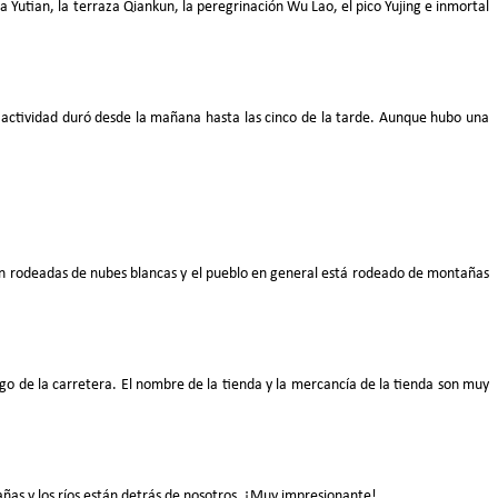
a Yutian, la terraza Qiankun, la peregrinación Wu Lao, el pico Yujing e inmortal
a actividad duró desde la mañana hasta las cinco de la tarde. Aunque hubo una
án rodeadas de nubes blancas y el pueblo en general está rodeado de montañas
go de la carretera. El nombre de la tienda y la mercancía de la tienda son muy
tañas y los ríos están detrás de nosotros. ¡Muy impresionante!