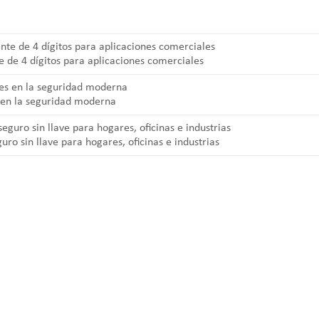
e de 4 dígitos para aplicaciones comerciales
s en la seguridad moderna
ro sin llave para hogares, oficinas e industrias
 and professional manufacturers of top security and high quality indu
 laptop locks, hinges and hardware items. For high-quality mechanical 