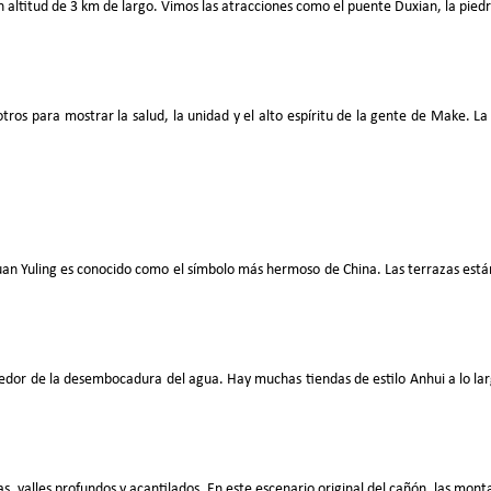
 altitud de 3 km de largo. Vimos las atracciones como el puente Duxian, la piedr
os para mostrar la salud, la unidad y el alto espíritu de la gente de Make. L
uan Yuling es conocido como el símbolo más hermoso de China. Las terrazas est
dedor de la desembocadura del agua. Hay muchas tiendas de estilo Anhui a lo lar
s, valles profundos y acantilados. En este escenario original del cañón, las mon