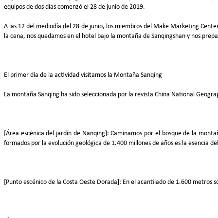
equipos de dos días comenzó el 28 de junio de 2019.
A las 12 del mediodía del 28 de junio, los miembros del Make Marketing Center
la cena, nos quedamos en el hotel bajo la montaña de Sanqingshan y nos prepar
El primer día de la actividad visitamos la Montaña Sanqing
La montaña Sanqing ha sido seleccionada por la revista China National Geogra
[Área escénica del jardín de Nanqing]: Caminamos por el bosque de la montaña y
formados por la evolución geológica de 1.400 millones de años es la esencia de
[Punto escénico de la Costa Oeste Dorada]: En el acantilado de 1.600 metros sob