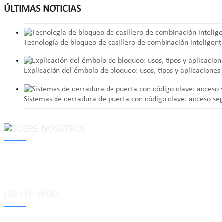
ÚLTIMAS NOTICIAS
Tecnología de bloqueo de casillero de combinación inteligent
Explicación del émbolo de bloqueo: usos, tipos y aplicacione
Sistemas de cerradura de puerta con código clave: acceso segu
MAKE Security Technology Co., Ltd. is one of the leading developers
locks, cabinet locks, lock cylinder, heavy duty pad locks, computer/
system, dimple key system, etc.
USEFUL LINKS
Etiquetas