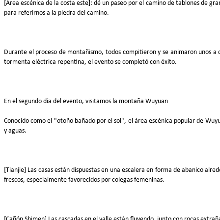
[Área escénica de la costa este]: dé un paseo por el camino de tablones de gran
para referirnos a la piedra del camino.
Durante el proceso de montañismo, todos compitieron y se animaron unos a otr
tormenta eléctrica repentina, el evento se completó con éxito.
En el segundo día del evento, visitamos la montaña Wuyuan
Conocido como el "otoño bañado por el sol", el área escénica popular de Wuy
y aguas.
[Tianjie] Las casas están dispuestas en una escalera en forma de abanico alre
frescos, especialmente favorecidos por colegas femeninas.
[Cañón Shimen] Las cascadas en el valle están fluyendo, junto con rocas extraña