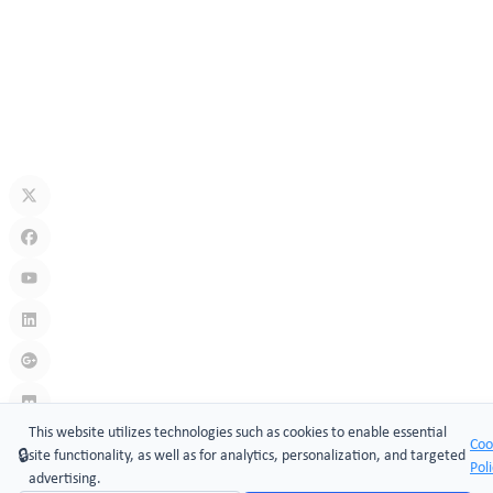
Explicación del émbolo de bloqueo: usos, tipos y aplicaciones en la
seguridad moderna
may 18, 2026
Sistemas de cerradura de puerta con código clave: acceso seguro
sin llave para hogares, oficinas e industrias
may 11, 2026
This website utilizes technologies such as cookies to enable essential
Coo
🔒
site functionality, as well as for analytics, personalization, and targeted
Pol
Enlace
:
Cam locks manufacturers
,
Cerraduras de leva
advertising.