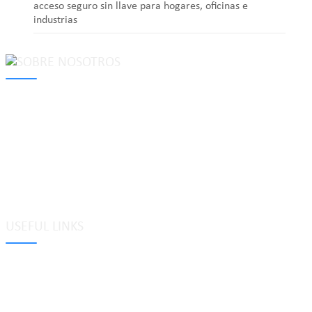
acceso seguro sin llave para hogares, oficinas e
industrias
MAKE Security Technology Co., Ltd. is one of the leading
developers and professional manufacturers of top security and
high quality industrial locks. We provide
cam locks
, vending
machine locks, coin locks, cabinet locks, lock cylinder, heavy duty
pad locks, computer/ laptop locks, hinges and hardware items. For
high-quality mechanical lock cylinder, we can deal with tubular
key system, laser key system, dimple key system, etc.
USEFUL LINKS
Etiquetas
Glosario
Mapa del sitio