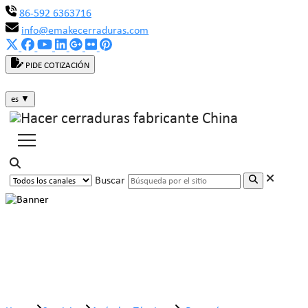
86-592 6363716
info@emakecerraduras.com
PIDE COTIZACIÓN
es
▼
Buscar
¿Por qué comprar un candado para
portátil?