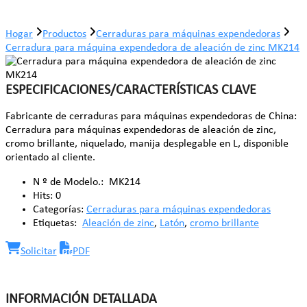
Hogar
Productos
Cerraduras para máquinas expendedoras
Cerradura para máquina expendedora de aleación de zinc MK214
ESPECIFICACIONES/CARACTERÍSTICAS CLAVE
Fabricante de cerraduras para máquinas expendedoras de China:
Cerradura para máquinas expendedoras de aleación de zinc,
cromo brillante, niquelado, manija desplegable en L, disponible
orientado al cliente.
N º de Modelo.:
MK214
Hits:
0
Categorías:
Cerraduras para máquinas expendedoras
Etiquetas:
Aleación de zinc
,
Latón
,
cromo brillante
Solicitar
PDF
INFORMACIÓN DETALLADA