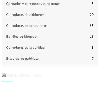
Candados y cerraduras para motos
3
Cerraduras de gabinetes
20
Cerraduras para casilleros
35
Barriles de bloqueo
16
Cerraduras de seguridad
5
Bisagras de gabinete
7
MAKE Security Technology Co., Ltd. is one of the leading
developers and professional manufacturers of top security and
high quality industrial locks. We provide
cam locks
, vending