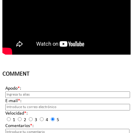
COMMENT
Apodo
*
:
E-mail
*
:
Velocidad
*
:
1
2
3
4
5
Comentarios
*
: