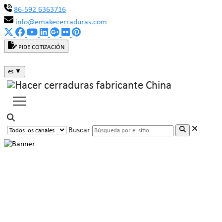
86-592 6363716
info@emakecerraduras.com
PIDE COTIZACIÓN
es
▼
Buscar
Cerradura para máquina
expendedora de aleación de zinc
MK214