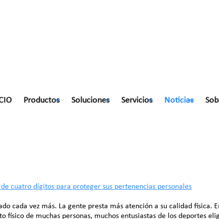
CIO
Productos
Soluciones
Servicios
Noticias
Sob
ígitos para proteger sus pertenencia
de cuatro dígitos para proteger sus pertenencias personales
rado cada vez más. La gente presta más atención a su calidad física. 
to físico de muchas personas, muchos entusiastas de los deportes el