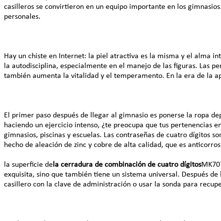
casilleros se convirtieron en un equipo importante en los gimnasios
personales.
Hay un chiste en Internet: la piel atractiva es la misma y el alma i
la autodisciplina, especialmente en el manejo de las figuras. Las p
también aumenta la vitalidad y el temperamento. En la era de la ap
El primer paso después de llegar al gimnasio es ponerse la ropa dep
haciendo un ejercicio intenso, ¿te preocupa que tus pertenencias en 
gimnasios, piscinas y escuelas. Las contraseñas de cuatro dígitos s
hecho de aleación de zinc y cobre de alta calidad, que es anticorros
la superficie de
la cerradura de combinación de cuatro dígitos
MK707-
exquisita, sino que también tiene un sistema universal. Después de 
casillero con la clave de administración o usar la sonda para recu