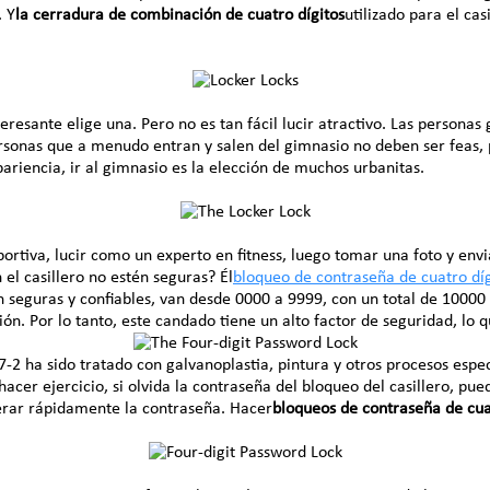
. Y
la cerradura de combinación de cuatro dígitos
utilizado para el ca
nteresante elige una. Pero no es tan fácil lucir atractivo. Las persona
ersonas que a menudo entran y salen del gimnasio no deben ser feas, 
ariencia, ir al gimnasio es la elección de muchos urbanitas.
ortiva, lucir como un experto en fitness, luego tomar una foto y env
el casillero no estén seguras? Él
bloqueo de contraseña de cuatro dí
on seguras y confiables, van desde 0000 a 9999, con un total de 1000
ión. Por lo tanto, este candado tiene un alto factor de seguridad, lo 
2 ha sido tratado con galvanoplastia, pintura y otros procesos especi
hacer ejercicio, si olvida la contraseña del bloqueo del casillero, pu
perar rápidamente la contraseña. Hacer
bloqueos de contraseña de cua