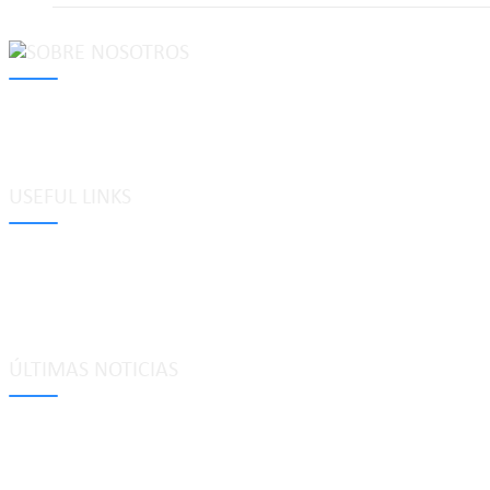
MAKE Security Technology Co., Ltd. is one of the leading developers
locks, cabinet locks, lock cylinder, heavy duty pad locks, computer/
system, dimple key system, etc.
USEFUL LINKS
Etiquetas
Glosario
Mapa del sitio
Política de privacidad
ÚLTIMAS NOTICIAS
Tecnología de bloqueo de casillero de combinación inteligente de 4
may 25, 2026