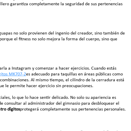
sillero garantiza completamente la seguridad de sus pertenencias
s guapas no solo provienen del ingenio del creador, sino también de
porque el fitness no solo mejora la forma del cuerpo, sino que
iarla a Instagram y comenzar a hacer ejercicios. Cuando estás
gitos MK707-2
es adecuado para taquillas en áreas públicas como
0 combinaciones. Al mismo tiempo, el cilindro de la cerradura está
que le permite hacer ejercicio sin preocupaciones.
ales, lo que lo hace sentir delicado. No solo su apariencia es
ede consultar al administrador del gimnasio para desbloquear el
tro dígitos
protegerá completamente sus pertenencias personales.